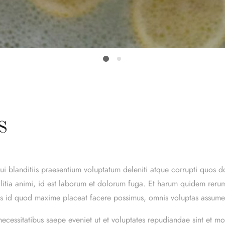
S
 blanditiis praesentium voluptatum deleniti atque corrupti quos do
llitia animi, id est laborum et dolorum fuga. Et harum quidem rerum
nus id quod maxime placeat facere possimus, omnis voluptas assume
necessitatibus saepe eveniet ut et voluptates repudiandae sint et m