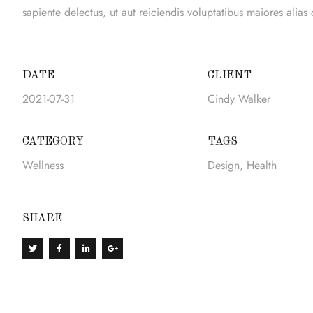
sapiente delectus, ut aut reiciendis voluptatibus maiores alias
DATE
CLIENT
2021-07-31
Cindy Walker
CATEGORY
TAGS
Wellness
Design
,
Health
SHARE